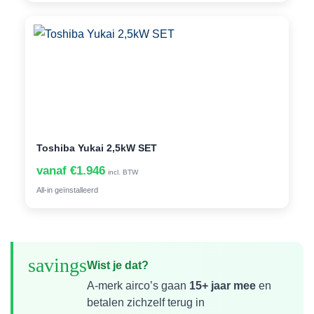
Toshiba Yukai 2,5kW SET
vanaf €1.946
incl. BTW
All-in geïnstalleerd
savings
Wist je dat?
A-merk airco’s gaan
15+ jaar mee
en
betalen zichzelf terug in