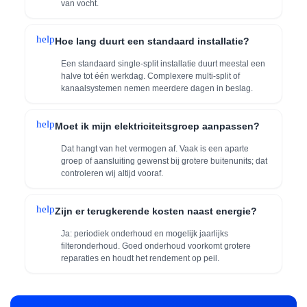
van vocht.
help
Hoe lang duurt een standaard installatie?
Een standaard single-split installatie duurt meestal een
halve tot één werkdag. Complexere multi-split of
kanaalsystemen nemen meerdere dagen in beslag.
help
Moet ik mijn elektriciteitsgroep aanpassen?
Dat hangt van het vermogen af. Vaak is een aparte
groep of aansluiting gewenst bij grotere buitenunits; dat
controleren wij altijd vooraf.
help
Zijn er terugkerende kosten naast energie?
Ja: periodiek onderhoud en mogelijk jaarlijks
filteronderhoud. Goed onderhoud voorkomt grotere
reparaties en houdt het rendement op peil.