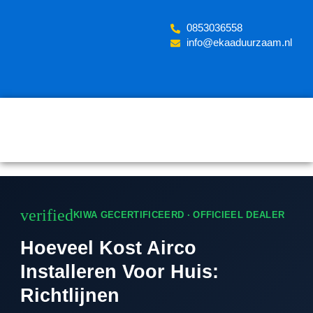
Skip
to
‪0853036558
content
info@ekaaduurzaam.nl
verified
KIWA GECERTIFICEERD · OFFICIEEL DEALER
Hoeveel Kost Airco
Installeren Voor Huis:
Richtlijnen