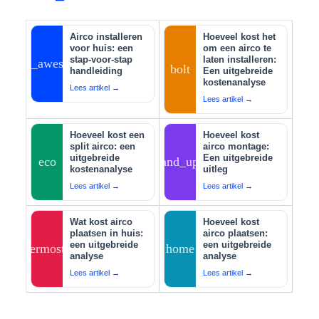
Airco installeren
Hoeveel kost het
voor huis: een
om een airco te
stap-voor-stap
laten installeren:
auto_awesome
bolt
handleiding
Een uitgebreide
kostenanalyse
Lees artikel →
Lees artikel →
Hoeveel kost een
Hoeveel kost
split airco: een
airco montage:
uitgebreide
Een uitgebreide
eco
tips_and_updates
kostenanalyse
uitleg
Lees artikel →
Lees artikel →
Wat kost airco
Hoeveel kost
plaatsen in huis:
airco plaatsen:
een uitgebreide
een uitgebreide
thermostat
home
analyse
analyse
Lees artikel →
Lees artikel →