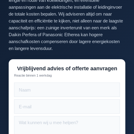
lengte en route van koelleidingen, en eventuele
aanpassingen aan de elektrische installatie of leidinginvoer
de totale kosten bepalen. Wij adviseren altijd om naar
capaciteit en efficiëntie te kijken, niet alleen naar de laagste
aanschafprijs: een zuinige inverterunit van een merk als
Daikin Perfera of Panasonic Etherea kan hogere
aanschafkosten compenseren door lagere energiekosten
en langere levensduur.
Vrijblijvend advies of offerte aanvragen
Reactie binnen 1 werkdag