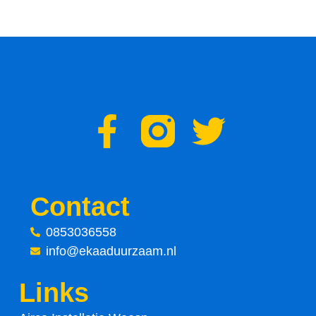
F
T
a
w
c
i
Contact
e
t
0853036558
info@ekaaduurzaam.nl
b
t
Links
o
e