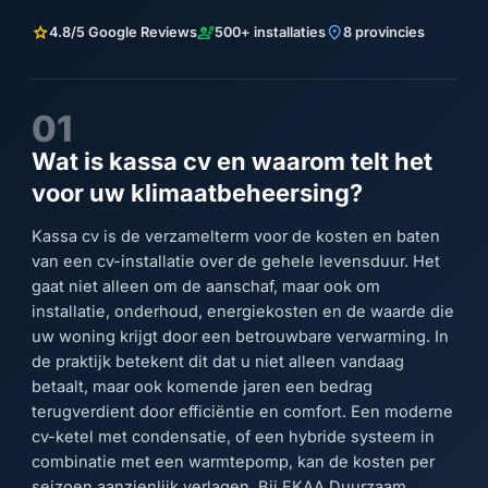
star
engineering
location_on
4.8/5 Google Reviews
500+ installaties
8 provincies
01
Wat is kassa cv en waarom telt het
voor uw klimaatbeheersing?
Kassa cv is de verzamelterm voor de kosten en baten
van een cv-installatie over de gehele levensduur. Het
gaat niet alleen om de aanschaf, maar ook om
installatie, onderhoud, energiekosten en de waarde die
uw woning krijgt door een betrouwbare verwarming. In
de praktijk betekent dit dat u niet alleen vandaag
betaalt, maar ook komende jaren een bedrag
terugverdient door efficiëntie en comfort. Een moderne
cv-ketel met condensatie, of een hybride systeem in
combinatie met een warmtepomp, kan de kosten per
seizoen aanzienlijk verlagen. Bij EKAA Duurzaam