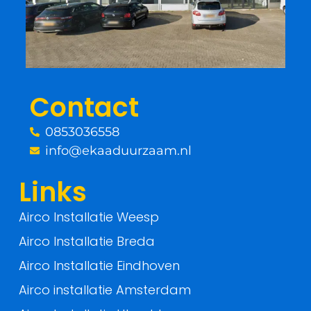
b
t
o
e
o
r
Contact
k
0853036558
-
info@ekaaduurzaam.nl
f
Links
Airco Installatie Weesp
Airco Installatie Breda
Airco Installatie Eindhoven
Airco installatie Amsterdam