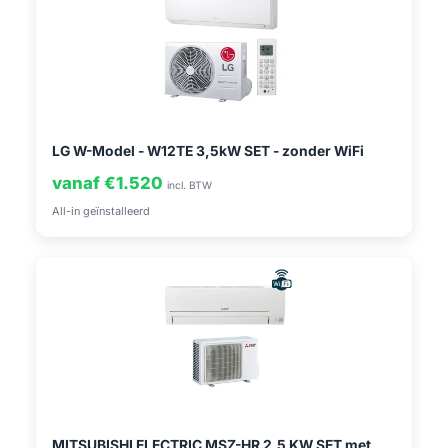
LG W-Model - W12TE 3,5kW SET - zonder WiFi
vanaf €1.520
incl. BTW
All-in geïnstalleerd
MITSUBISHI ELECTRIC MSZ-HR 2,5 KW SET met