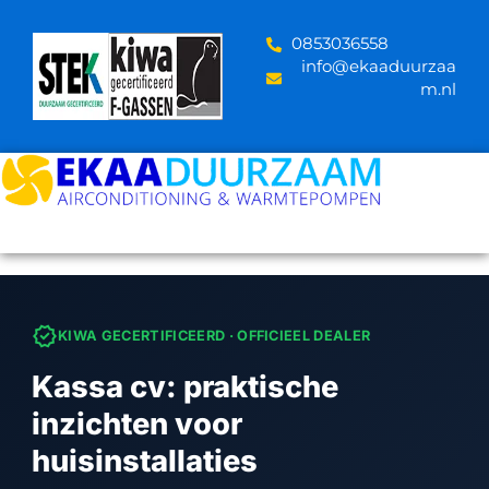
Skip
to
‪0853036558
content
info@ekaaduurzaa
m.nl
verified
KIWA GECERTIFICEERD · OFFICIEEL DEALER
Kassa cv: praktische
inzichten voor
huisinstallaties