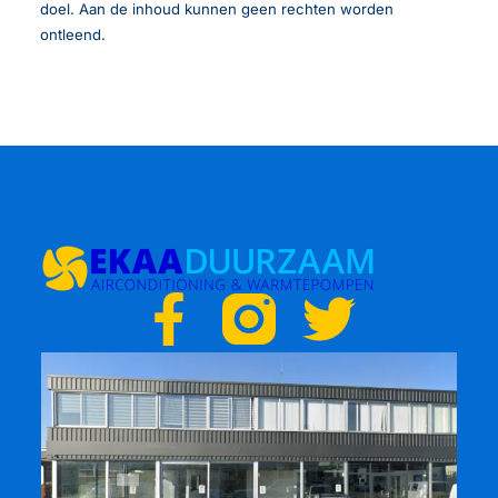
doel. Aan de inhoud kunnen geen rechten worden
ontleend.
F
T
a
w
c
i
e
t