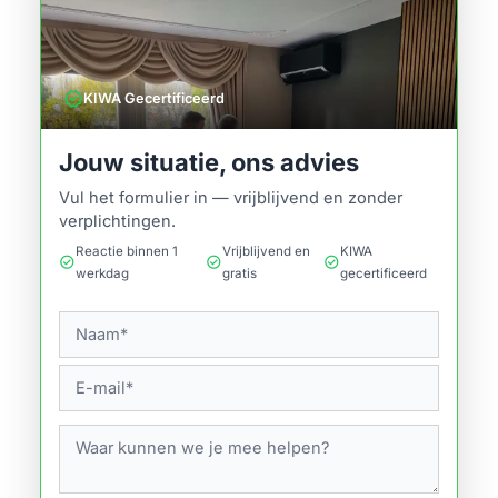
verified
KIWA Gecertificeerd
Jouw situatie, ons advies
Vul het formulier in — vrijblijvend en zonder
verplichtingen.
Reactie binnen 1
Vrijblijvend en
KIWA
check_circle
check_circle
check_circle
werkdag
gratis
gecertificeerd