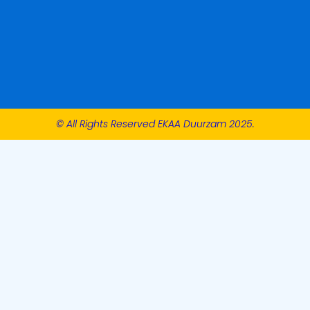
© All Rights Reserved EKAA Duurzam 2025.