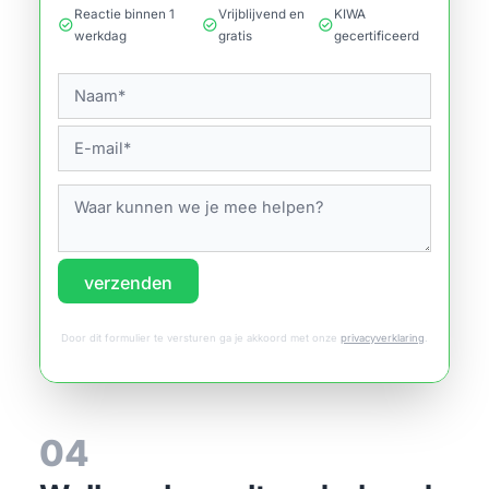
Reactie binnen 1
Vrijblijvend en
KIWA
check_circle
check_circle
check_circle
werkdag
gratis
gecertificeerd
verzenden
Door dit formulier te versturen ga je akkoord met onze
privacyverklaring
.
04