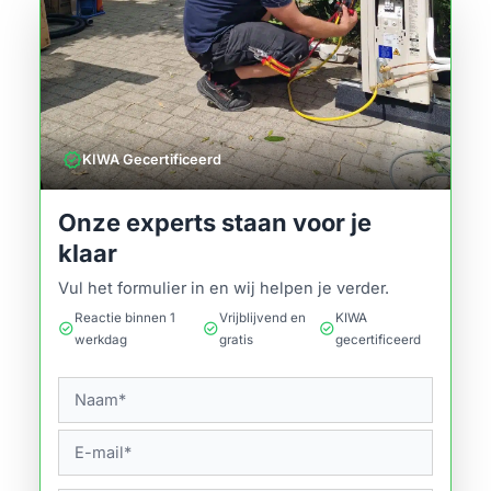
verified
KIWA Gecertificeerd
Onze experts staan voor je
klaar
Vul het formulier in en wij helpen je verder.
Reactie binnen 1
Vrijblijvend en
KIWA
check_circle
check_circle
check_circle
werkdag
gratis
gecertificeerd