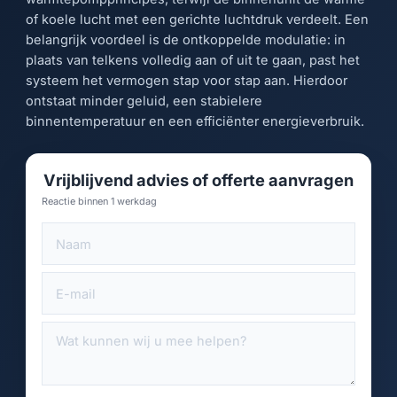
of koele lucht met een gerichte luchtdruk verdeelt. Een
belangrijk voordeel is de ontkoppelde modulatie: in
plaats van telkens volledig aan of uit te gaan, past het
systeem het vermogen stap voor stap aan. Hierdoor
ontstaat minder geluid, een stabielere
binnentemperatuur en een efficiënter energieverbruik.
Vrijblijvend advies of offerte aanvragen
Reactie binnen 1 werkdag