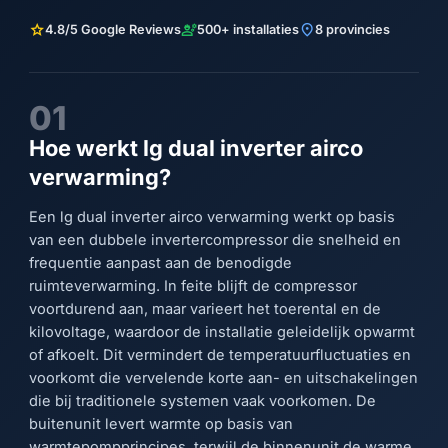
star
engineering
location_on
4.8/5 Google Reviews
500+ installaties
8 provincies
01
Hoe werkt lg dual inverter airco
verwarming?
Een lg dual inverter airco verwarming werkt op basis
van een dubbele invertercompressor die snelheid en
frequentie aanpast aan de benodigde
ruimteverwarming. In feite blijft de compressor
voortdurend aan, maar varieert het toerental en de
kilovoltage, waardoor de installatie geleidelijk opwarmt
of afkoelt. Dit vermindert de temperatuurfluctuaties en
voorkomt die vervelende korte aan- en uitschakelingen
die bij traditionele systemen vaak voorkomen. De
buitenunit levert warmte op basis van
warmtepompprincipes, terwijl de binnenunit de warme