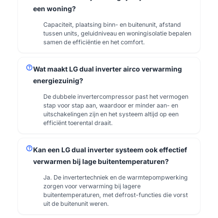
een woning?
Capaciteit, plaatsing binn- en buitenunit, afstand
tussen units, geluidniveau en woningisolatie bepalen
samen de efficiëntie en het comfort.
help
Wat maakt LG dual inverter airco verwarming
energiezuinig?
De dubbele invertercompressor past het vermogen
stap voor stap aan, waardoor er minder aan- en
uitschakelingen zijn en het systeem altijd op een
efficiënt toerental draait.
help
Kan een LG dual inverter systeem ook effectief
verwarmen bij lage buitentemperaturen?
Ja. De invertertechniek en de warmtepompwerking
zorgen voor verwarming bij lagere
buitentemperaturen, met defrost-functies die vorst
uit de buitenunit weren.