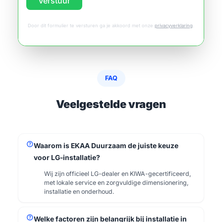
Verstuur
Door dit formulier te versturen ga je akkoord met onze
privacyverklaring
.
FAQ
Veelgestelde vragen
help
Waarom is EKAA Duurzaam de juiste keuze
voor LG-installatie?
Wij zijn officieel LG-dealer en KIWA-gecertificeerd,
met lokale service en zorgvuldige dimensionering,
installatie en onderhoud.
help
Welke factoren zijn belangrijk bij installatie in