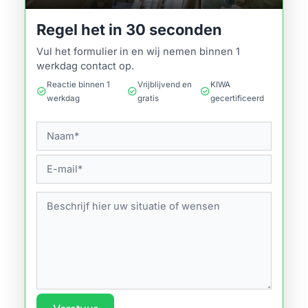
Regel het in 30 seconden
Vul het formulier in en wij nemen binnen 1
werkdag contact op.
Reactie binnen 1
Vrijblijvend en
KIWA
check_circle
check_circle
check_circle
werkdag
gratis
gecertificeerd