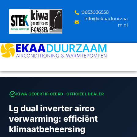
Skip
to
‪0853036558
content
info@ekaaduurzaa
m.nl
verified
KIWA GECERTIFICEERD · OFFICIEEL DEALER
Lg dual inverter airco
verwarming: efficiënt
klimaatbeheersing