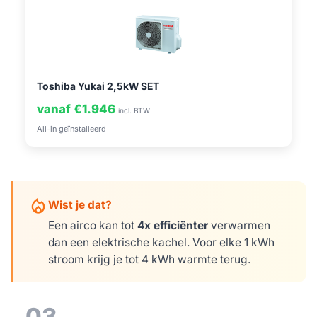
Toshiba Yukai 2,5kW SET
vanaf €1.946
incl. BTW
All-in geïnstalleerd
mode_heat
Wist je dat?
Een airco kan tot
4x efficiënter
verwarmen
dan een elektrische kachel. Voor elke 1 kWh
stroom krijg je tot 4 kWh warmte terug.
03