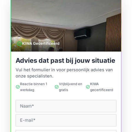
verified
KIWA Gecertificeerd
Advies dat past bij jouw situatie
Vul het formulier in voor persoonlijk advies van
onze specialisten.
Reactie binnen 1
Vrijblijvend en
KIWA
check_circle
check_circle
check_circle
werkdag
gratis
gecertificeerd