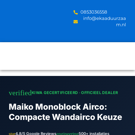
Skip
to
‪0853036558
content
info@ekaaduurzaa
m.nl
verified
KIWA GECERTIFICEERD · OFFICIEEL DEALER
Maiko Monoblock Airco:
Compacte Wandairco Keuze
star
engineering
4.8/5 Google Reviews
500+ installaties