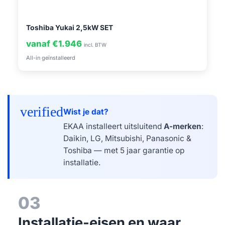
Toshiba Yukai 2,5kW SET
vanaf €1.946
incl. BTW
All-in geïnstalleerd
verified
Wist je dat?
EKAA installeert uitsluitend
A-merken
:
Daikin, LG, Mitsubishi, Panasonic &
Toshiba — met 5 jaar garantie op
installatie.
03
Installatie-eisen en waar