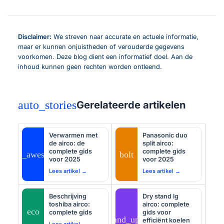
Disclaimer:
We streven naar accurate en actuele informatie,
maar er kunnen onjuistheden of verouderde gegevens
voorkomen. Deze blog dient een informatief doel. Aan de
inhoud kunnen geen rechten worden ontleend.
auto_stories
Gerelateerde artikelen
Verwarmen met
Panasonic duo
de airco: de
split airco:
complete gids
complete gids
auto_awesome
bolt
voor 2025
voor 2025
Lees artikel →
Lees artikel →
Beschrijving
Dry stand lg
toshiba airco:
airco: complete
eco
complete gids
gids voor
tips_and_updates
efficiënt koelen