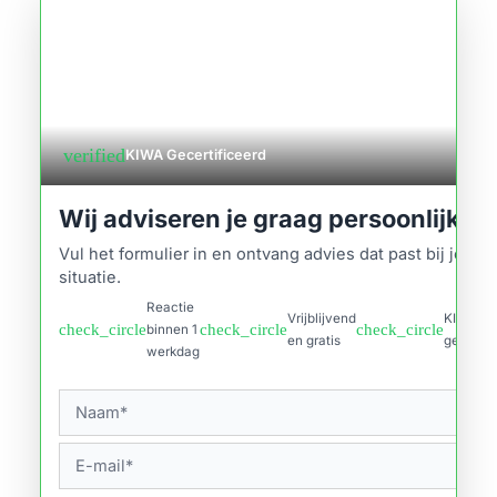
verified
KIWA Gecertificeerd
Wij adviseren je graag persoonlijk
Vul het formulier in en ontvang advies dat past bij jouw
situatie.
Reactie
Vrijblijvend
KIWA
check_circle
check_circle
check_circle
binnen 1
en gratis
gecertif
werkdag