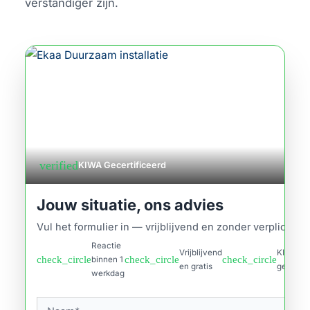
verstandiger zijn.
verified
KIWA Gecertificeerd
Jouw situatie, ons advies
Vul het formulier in — vrijblijvend en zonder verplichtin
Reactie
Vrijblijvend
KIWA
check_circle
check_circle
check_circle
binnen 1
en gratis
gecertif
werkdag