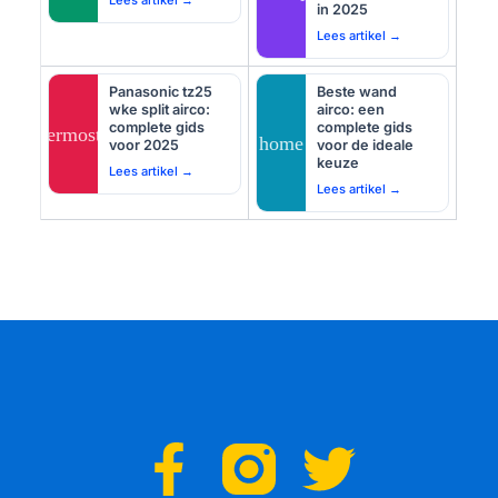
Lees artikel →
in 2025
Lees artikel →
Panasonic tz25
Beste wand
wke split airco:
airco: een
complete gids
complete gids
thermostat
home
voor 2025
voor de ideale
keuze
Lees artikel →
Lees artikel →
F
T