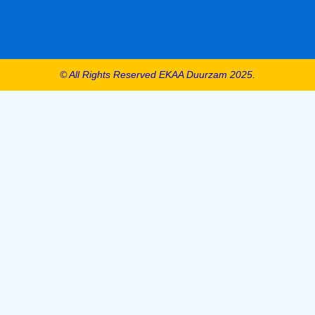
© All Rights Reserved EKAA Duurzam 2025.