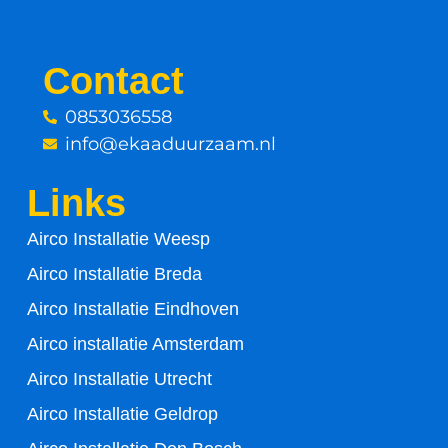
a
w
c
i
Contact
e
t
0853036558
info@ekaaduurzaam.nl
b
t
Links
o
e
Airco Installatie Weesp
o
r
Airco Installatie Breda
k
Airco Installatie Eindhoven
-
Airco installatie Amsterdam
Airco Installatie Utrecht
f
Airco Installatie Geldrop