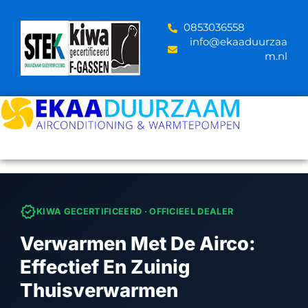
Skip
to
‪0853036558
content
info@ekaaduurzaa
m.nl
verified
KIWA GECERTIFICEERD · OFFICIEEL DEALER
Verwarmen Met De Airco:
Effectief En Zuinig
Thuisverwarmen