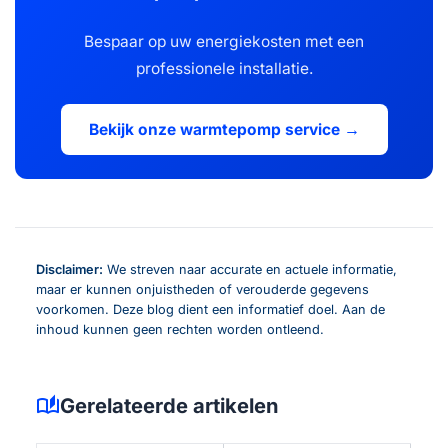
Bespaar op uw energiekosten met een
professionele installatie.
Bekijk onze warmtepomp service →
Disclaimer:
We streven naar accurate en actuele informatie,
maar er kunnen onjuistheden of verouderde gegevens
voorkomen. Deze blog dient een informatief doel. Aan de
inhoud kunnen geen rechten worden ontleend.
auto_stories
Gerelateerde artikelen