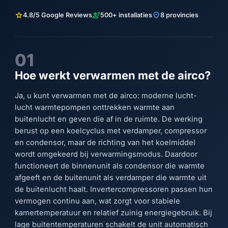
star
engineering
location_on
4.8/5 Google Reviews
500+ installaties
8 provincies
01
Hoe werkt verwarmen met de airco?
Ja, u kunt verwarmen met de airco: moderne lucht-
lucht warmtepompen onttrekken warmte aan
buitenlucht en geven die af in de ruimte. De werking
berust op een koelcyclus met verdamper, compressor
en condensor, maar de richting van het koelmiddel
wordt omgekeerd bij verwarmingsmodus. Daardoor
functioneert de binnenunit als condensor die warmte
afgeeft en de buitenunit als verdamper die warmte uit
de buitenlucht haalt. Invertercompressoren passen hun
vermogen continu aan, wat zorgt voor stabiele
kamertemperatuur en relatief zuinig energiegebruik. Bij
lage buitentemperaturen schakelt de unit automatisch