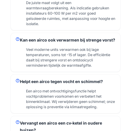
De juiste maat volgt uit een
warmtevraagberekening. Als indicatie gebruiken
installateurs 60–100 W per m2 voor goed
geïsoleerde ruimtes, met aanpassing voor hoogte en
isolatie.
help
Kan een airco ook verwarmen bij strenge vorst?
Veel moderne units verwarmen ook bij lage
temperaturen, soms tot -15 of lager. De efficiëntie
daalt bij strengere vorst en ontdooicycli
verminderen tijdelijk de warmteafgifte.
help
Helpt een airco tegen vocht en schimmel?
Een airco met ontvochtigingsfunctie helpt
vochtproblemen voorkomen en verbetert het
binnenklimaat. Wij verwijderen geen schimmel; onze
oplossing is preventie via klimaatregeling.
help
Vervangt een airco een cv-ketel in oudere
huizen?