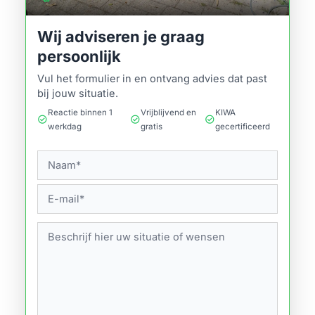
Wij adviseren je graag
persoonlijk
Vul het formulier in en ontvang advies dat past
bij jouw situatie.
Reactie binnen 1
Vrijblijvend en
KIWA
check_circle
check_circle
check_circle
werkdag
gratis
gecertificeerd