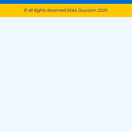
© All Rights Reserved EKAA Duurzam 2025.