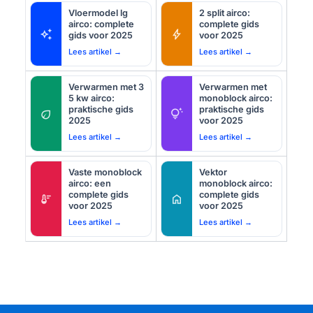
Vloermodel lg
2 split airco:
airco: complete
complete gids
auto_awesome
bolt
gids voor 2025
voor 2025
Lees artikel →
Lees artikel →
Verwarmen met 3
Verwarmen met
5 kw airco:
monoblock airco:
praktische gids
praktische gids
eco
tips_and_updates
2025
voor 2025
Lees artikel →
Lees artikel →
Vaste monoblock
Vektor
airco: een
monoblock airco:
complete gids
complete gids
thermostat
home
voor 2025
voor 2025
Lees artikel →
Lees artikel →