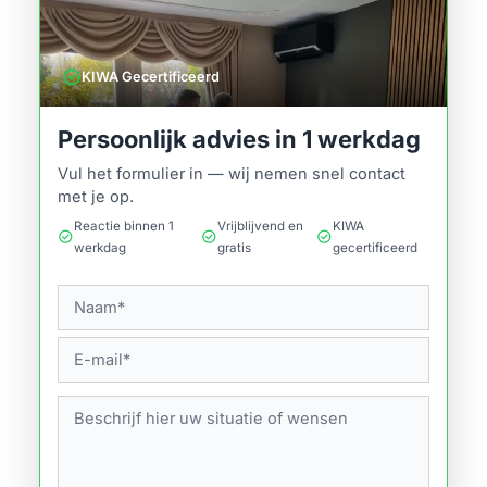
verified
KIWA Gecertificeerd
Persoonlijk advies in 1 werkdag
Vul het formulier in — wij nemen snel contact
met je op.
Reactie binnen 1
Vrijblijvend en
KIWA
check_circle
check_circle
check_circle
werkdag
gratis
gecertificeerd