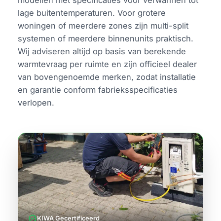
modellen met specificaties voor verwarmen tot
lage buitentemperaturen. Voor grotere
woningen of meerdere zones zijn multi-split
systemen of meerdere binnenunits praktisch.
Wij adviseren altijd op basis van berekende
warmtevraag per ruimte en zijn officieel dealer
van bovengenoemde merken, zodat installatie
en garantie conform fabrieksspecificaties
verlopen.
verified
KIWA Gecertificeerd