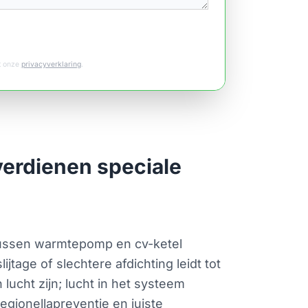
et onze
privacyverklaring
.
erdienen speciale
l tussen warmtepomp en cv-ketel
tage of slechtere afdichting leidt tot
lucht zijn; lucht in het systeem
egionellapreventie en juiste