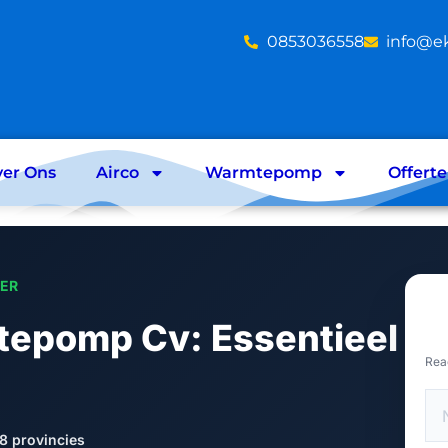
‪0853036558
info@e
er Ons
Airco
Warmtepomp
Offert
LER
epomp Cv: Essentieel
Rea
8 provincies