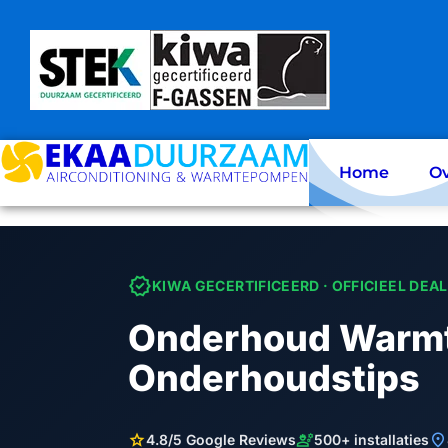
Skip
to
content
Home
Ov
verified
KIWA GECERTIFICEERD · OFFICIEEL DEA
Onderhoud Warmt
Onderhoudstips
star
engineering
location_on
4.8/5 Google Reviews
500+ installaties