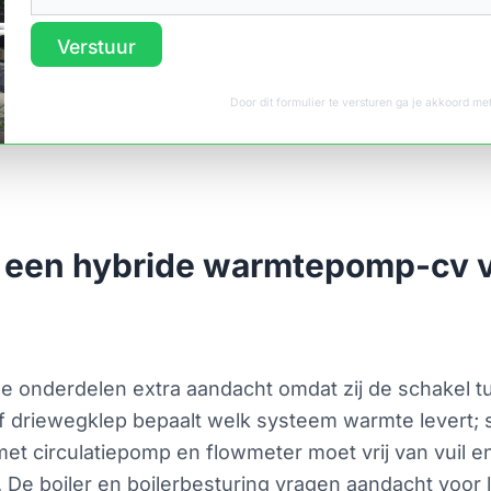
Verstuur
Door dit formulier te versturen ga je akkoord m
 een hybride warmtepomp-cv v
kele onderdelen extra aandacht omdat zij de schake
driewegklep bepaalt welk systeem warmte levert; slij
met circulatiepomp en flowmeter moet vrij van vuil en 
. De boiler en boilerbesturing vragen aandacht voor l