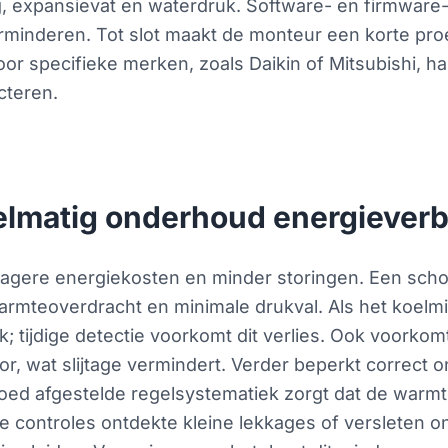
, expansievat en waterdruk. Software- en firmware
rminderen. Tot slot maakt de monteur een korte pro
r specifieke merken, zoals Daikin of Mitsubishi, ha
cteren.
elmatig onderhoud energieverb
t lagere energiekosten en minder storingen. Een sc
armteoverdracht en minimale drukval. Als het koelmid
ruik; tijdige detectie voorkomt dit verlies. Ook voor
sor, wat slijtage vermindert. Verder beperkt correct 
oed afgestelde regelsystematiek zorgt dat de warmt
ve controles ontdekte kleine lekkages of versleten