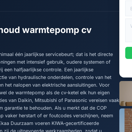
rhoud warmtepomp cv
al één jaarlijkse servicebeurt; dat is het directe
ingen met intensief gebruik, oudere systemen of
j een halfjaarlijkse controle. Een jaarlijkse
ie van hydraulische onderdelen, controle van het
en het nalopen van elektrische aansluitingen. Voor
 zowel de warmtepomp als de cv-ketel elk hun eigen
ties van Daikin, Mitsubishi of Panasonic vereisen vaak
 garantie te behouden. Als u merkt dat de COP
mp vaker herstart of er foutcodes verschijnen, neem
 Ekaa Duurzaam voeren KIWA-gecertificeerde
en zij de uitgevoerde werkzaamheden, zodat u