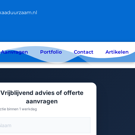
kaaduurzaam.nl
e Aanvragen
Portfolio
Contact
Artikelen
Vrijblijvend advies of offerte
aanvragen
ctie binnen 1 werkdag