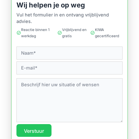
Wij helpen je op weg
Vul het formulier in en ontvang vrijblijvend
advies.
Reactie binnen 1
Vrijblijvend en
KIWA
check_circle
check_circle
check_circle
werkdag
gratis
gecertificeerd
Verstuur