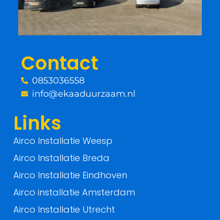
b
t
o
e
o
r
Contact
k
0853036558
-
info@ekaaduurzaam.nl
f
Links
Airco Installatie Weesp
Airco Installatie Breda
Airco Installatie Eindhoven
Airco installatie Amsterdam
Airco Installatie Utrecht