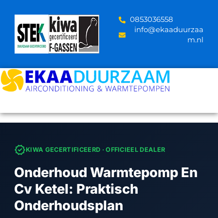
Skip
to
‪0853036558
content
info@ekaaduurzaa
m.nl
verified
KIWA GECERTIFICEERD · OFFICIEEL DEALER
Onderhoud Warmtepomp En
Cv Ketel: Praktisch
Onderhoudsplan