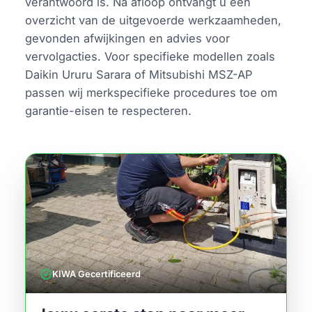
verantwoord is. Na afloop ontvangt u een
overzicht van de uitgevoerde werkzaamheden,
gevonden afwijkingen en advies voor
vervolgacties. Voor specifieke modellen zoals
Daikin Ururu Sarara of Mitsubishi MSZ-AP
passen wij merkspecifieke procedures toe om
garantie-eisen te respecteren.
verified
KIWA Gecertificeerd