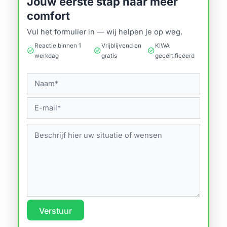
Jouw eerste stap naar meer
comfort
Vul het formulier in — wij helpen je op weg.
Reactie binnen 1
Vrijblijvend en
KIWA
check_circle
check_circle
check_circle
werkdag
gratis
gecertificeerd
Verstuur