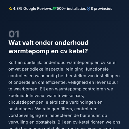
star
engineering
location_on
4.8/5 Google Reviews
500+ installaties
8 provincies
01
Wat valt onder onderhoud
warmtepomp en cv ketel?
Kort en duidelijk: onderhoud warmtepomp en cv ketel
omvat periodieke inspectie, reiniging, functionele
controles en waar nodig het herstellen van instellingen
of onderdelen om efficiëntie, veiligheid en levensduur
te waarborgen. Bij een warmtepomp controleren we
koelmiddelniveau, warmtewisselaars,
circulatiepompen, elektrische verbindingen en
besturingen. We reinigen filters, controleren
vorstbeveiliging en inspecteren de buitenunit op
vervuiling en obstakels. Bij een cv-ketel richten we ons
op de brander en ontsteking, rookgasafvoer, gasdruk