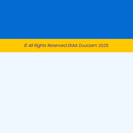
© All Rights Reserved EKAA Duurzam 2025.