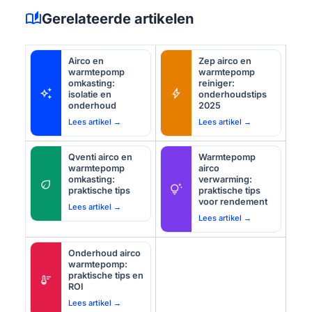
auto_stories
Gerelateerde artikelen
Airco en
Zep airco en
warmtepomp
warmtepomp
omkasting:
reiniger:
auto_awesome
bolt
isolatie en
onderhoudstips
onderhoud
2025
Lees artikel →
Lees artikel →
Qventi airco en
Warmtepomp
warmtepomp
airco
omkasting:
verwarming:
eco
tips_and_updates
praktische tips
praktische tips
voor rendement
Lees artikel →
Lees artikel →
Onderhoud airco
warmtepomp:
praktische tips en
thermostat
ROI
Lees artikel →