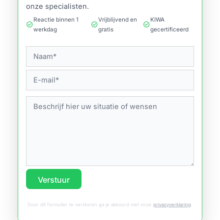
onze specialisten.
Reactie binnen 1
Vrijblijvend en
KIWA
check_circle
check_circle
check_circle
werkdag
gratis
gecertificeerd
Verstuur
Door dit formulier te versturen ga je akkoord met onze
privacyverklaring
.