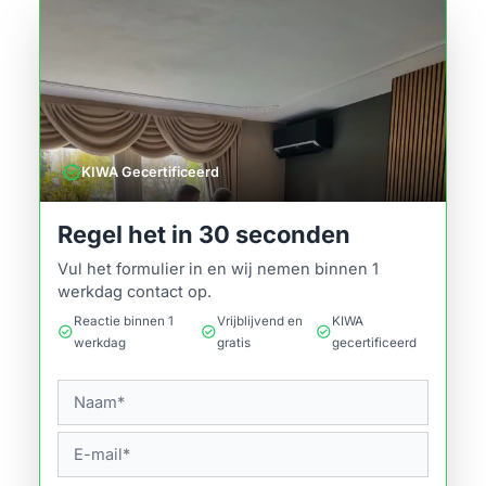
verified
KIWA Gecertificeerd
Regel het in 30 seconden
Vul het formulier in en wij nemen binnen 1
werkdag contact op.
Reactie binnen 1
Vrijblijvend en
KIWA
check_circle
check_circle
check_circle
werkdag
gratis
gecertificeerd