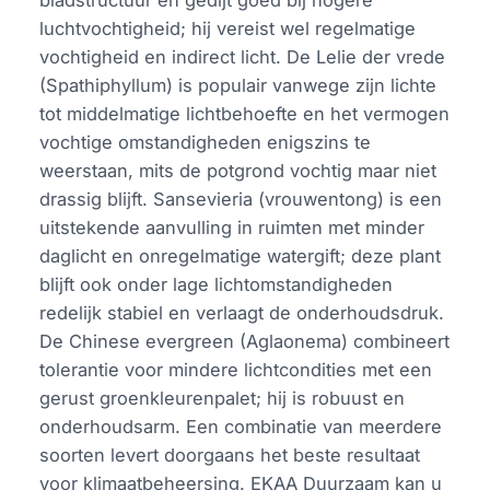
bladstructuur en gedijt goed bij hogere
luchtvochtigheid; hij vereist wel regelmatige
vochtigheid en indirect licht. De Lelie der vrede
(Spathiphyllum) is populair vanwege zijn lichte
tot middelmatige lichtbehoefte en het vermogen
vochtige omstandigheden enigszins te
weerstaan, mits de potgrond vochtig maar niet
drassig blijft. Sansevieria (vrouwentong) is een
uitstekende aanvulling in ruimten met minder
daglicht en onregelmatige watergift; deze plant
blijft ook onder lage lichtomstandigheden
redelijk stabiel en verlaagt de onderhoudsdruk.
De Chinese evergreen (Aglaonema) combineert
tolerantie voor mindere lichtcondities met een
gerust groenkleurenpalet; hij is robuust en
onderhoudsarm. Een combinatie van meerdere
soorten levert doorgaans het beste resultaat
voor klimaatbeheersing. EKAA Duurzaam kan u