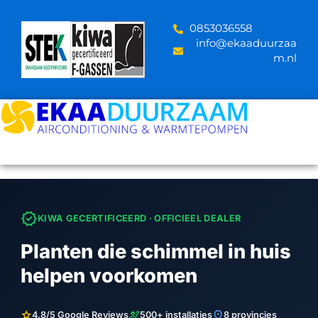
Skip
to
‪0853036558
content
info@ekaaduurzaa
m.nl
verified
KIWA GECERTIFICEERD · OFFICIEEL DEALER
Planten die schimmel in huis
helpen voorkomen
star
engineering
location_on
4.8/5 Google Reviews
500+ installaties
8 provincies