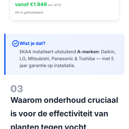
vanaf €1.946
incl. BTW
All-in geïnstalleerd
verified
Wist je dat?
EKAA installeert uitsluitend
A-merken
: Daikin,
LG, Mitsubishi, Panasonic & Toshiba — met 5
jaar garantie op installatie.
03
Waarom onderhoud cruciaal
is voor de effectiviteit van
planten tegen vocht