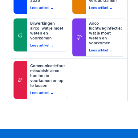
2025
verduurzamen
Lees artikel →
Lees artikel →
Bijwerkingen
Airco
airco: wat je moet
luchtweginfectie:
weten en
wat je moet
eco
tips_and_updates
voorkomen
weten en
voorkomen
Lees artikel →
Lees artikel →
Communicatiefout
mitsubishi airco:
hoe het te
thermostat
voorkomen en op
te lossen
Lees artikel →