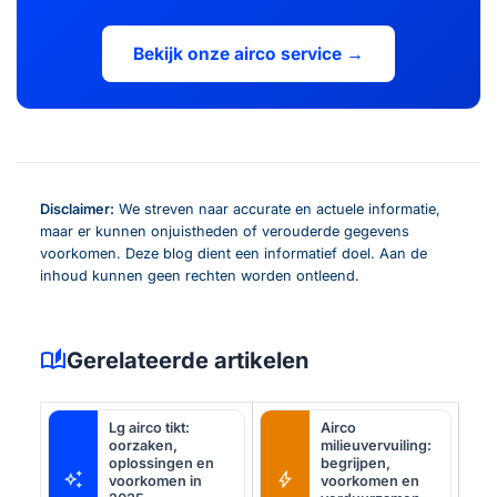
Bekijk onze airco service →
Disclaimer:
We streven naar accurate en actuele informatie,
maar er kunnen onjuistheden of verouderde gegevens
voorkomen. Deze blog dient een informatief doel. Aan de
inhoud kunnen geen rechten worden ontleend.
auto_stories
Gerelateerde artikelen
Lg airco tikt:
Airco
oorzaken,
milieuvervuiling:
oplossingen en
begrijpen,
auto_awesome
bolt
voorkomen in
voorkomen en