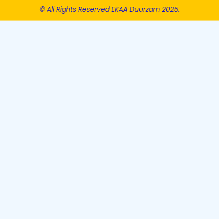
© All Rights Reserved EKAA Duurzam 2025.