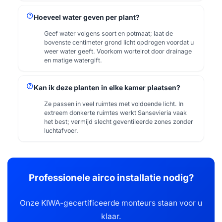
help
Hoeveel water geven per plant?
Geef water volgens soort en potmaat; laat de
bovenste centimeter grond licht opdrogen voordat u
weer water geeft. Voorkom wortelrot door drainage
en matige watergift.
help
Kan ik deze planten in elke kamer plaatsen?
Ze passen in veel ruimtes met voldoende licht. In
extreem donkerte ruimtes werkt Sansevieria vaak
het best; vermijd slecht geventileerde zones zonder
luchtafvoer.
Professionele airco installatie nodig?
Onze KIWA-gecertificeerde monteurs staan voor u
klaar.