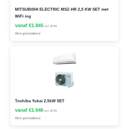
MITSUBISHI ELECTRIC MSZ-HR 2,5 KW SET met
WiFi ing
vanaf €1.845
incl. BTW
All-in geïnstalleerd
Toshiba Yukai 2,5kW SET
vanaf €1.946
incl. BTW
All-in geïnstalleerd