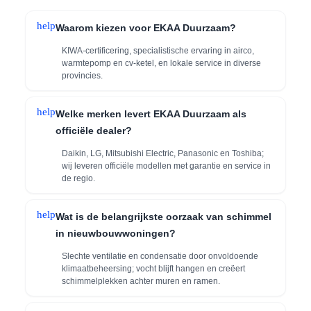
help
Waarom kiezen voor EKAA Duurzaam?
KIWA-certificering, specialistische ervaring in airco,
warmtepomp en cv-ketel, en lokale service in diverse
provincies.
help
Welke merken levert EKAA Duurzaam als
officiële dealer?
Daikin, LG, Mitsubishi Electric, Panasonic en Toshiba;
wij leveren officiële modellen met garantie en service in
de regio.
help
Wat is de belangrijkste oorzaak van schimmel
in nieuwbouwwoningen?
Slechte ventilatie en condensatie door onvoldoende
klimaatbeheersing; vocht blijft hangen en creëert
schimmelplekken achter muren en ramen.