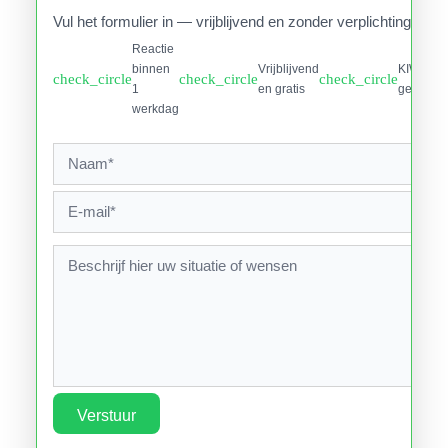
Vul het formulier in — vrijblijvend en zonder verplichtingen.
Reactie
binnen
Vrijblijvend
KIWA
check_circle
check_circle
check_circle
1
en gratis
gecertifi
werkdag
Verstuur