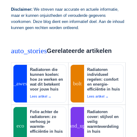
Disclaimer:
We streven naar accurate en actuele informatie,
maar er kunnen onjuistheden of verouderde gegevens
voorkomen. Deze blog dient een informatief doel. Aan de inhoud
kunnen geen rechten worden ontleend.
auto_stories
Gerelateerde artikelen
Radiatoren die
Radiatoren
kunnen koelen:
individueel
hoe ze werken en
regelen: comfort
auto_awesome
bolt
wat dit betekent
en energie-
voor jouw huis
efficiëntie in huis
Lees artikel →
Lees artikel →
Folie achter de
Radiatoren
radiatoren: zo
cover: stijlvol en
verhoog je
veilig
eco
tips_and_updates
warmte-
warmteverdeling
efficiëntie in huis
in huis