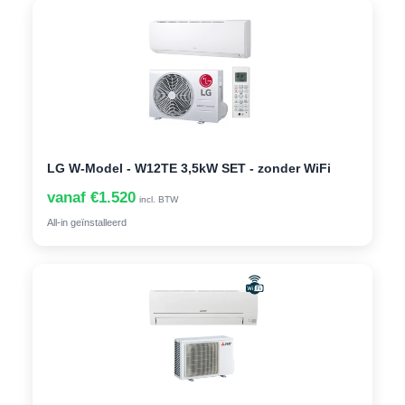
LG W-Model - W12TE 3,5kW SET - zonder WiFi
vanaf €1.520
incl. BTW
All-in geïnstalleerd