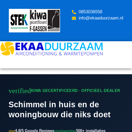
Skip
to
‪0853036558
content
info@ekaaduurzaam.nl
verified
KIWA GECERTIFICEERD · OFFICIEEL DEALER
Schimmel in huis en de
woningbouw die niks doet
star
engineering
4.8/5 Google Reviews
500+ installaties