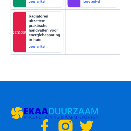
Lees artikel →
Lees artikel →
Radiatoren
uitzetten:
praktische
handvatten voor
thermostat
energiebesparing
in huis
Lees artikel →
F
T