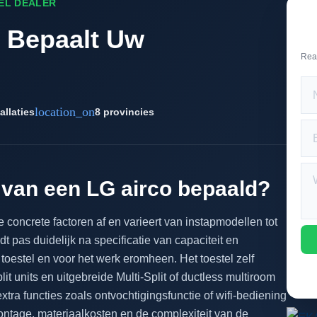
EEL DEALER
t Bepaalt Uw
Rea
location_on
allaties
8 provincies
 van een LG airco bepaald?
 concrete factoren af en varieert van instapmodellen tot
 pas duidelijk na specificatie van capaciteit en
t toestel en voor het werk eromheen. Het toestel zelf
lit units en uitgebreide Multi-Split of ductless multiroom
xtra functies zoals ontvochtigingsfunctie of wifi-bediening
ontage, materiaalkosten en de complexiteit van de