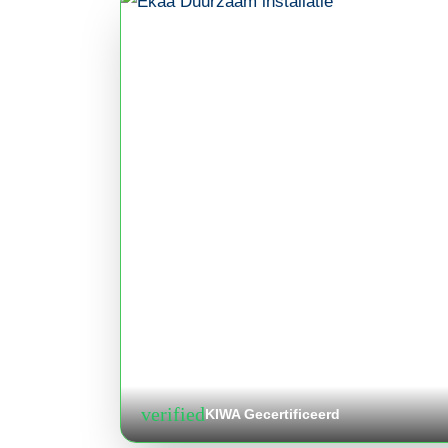
verified
KIWA Gecertificeerd