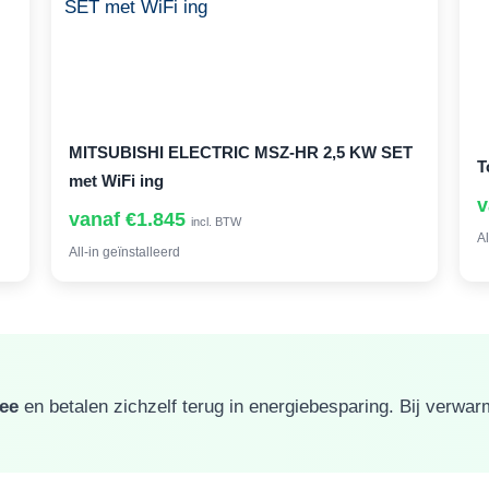
MITSUBISHI ELECTRIC MSZ-HR 2,5 KW SET
T
met WiFi ing
v
vanaf €1.845
incl. BTW
Al
All-in geïnstalleerd
mee
en betalen zichzelf terug in energiebesparing. Bij verwa