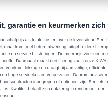
t, garantie en keurmerken zich t
anschafprijs als totale kosten over de levensduur. Een LG
maar komt met betere afwerking, uitgebreidere filterop
arantie en service bij storingen. De meerprijs voor een me
oefte. Daarnaast maakt certificering zoals onze KIWA-er
n voorkomt lekkage en draagt bij aan veilige, efficiënte
n en hoge servicekosten veroorzaken. Daarom adviseren wi
oudscontracten inbegrepen of optioneel zijn. Een iets hoge
ies. Kwaliteit betaalt zich ook terug in rendement: een 
vensduur.