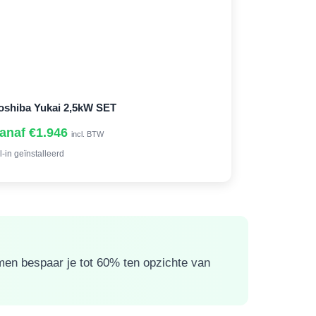
oshiba Yukai 2,5kW SET
anaf €1.946
incl. BTW
l-in geïnstalleerd
rmen bespaar je tot 60% ten opzichte van