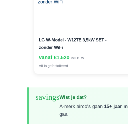
LG W-Model - W12TE 3,5kW SET -
zonder WiFi
vanaf €1.520
incl. BTW
All-in geïnstalleerd
savings
Wist je dat?
A-merk airco’s gaan
15+ jaar 
gas.