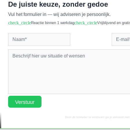
De juiste keuze, zonder gedoe
Vul het formulier in — wij adviseren je persoonlijk.
check_circle
check_circle
Reactie binnen 1 werkdag
Vrijblijvend en grati
Verstuur
Door dit formulier te versturen ga je akkoord me