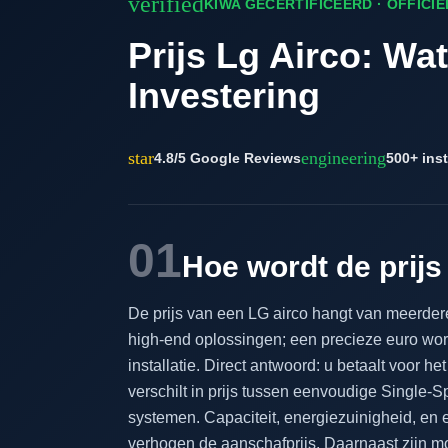
verified
KIWA GECERTIFICEERD · OFFICI
Prijs Lg Airco: Wa
Investering
star
engineering
4.8/5 Google Reviews
500+ inst
01
Hoe wordt de prijs
De prijs van een LG airco hangt van meerdere
high-end oplossingen; een precieze euro wordt
installatie. Direct antwoord: u betaalt voor he
verschilt in prijs tussen eenvoudige Single-Sp
systemen. Capaciteit, energiezuinigheid, en e
verhogen de aanschafprijs. Daarnaast zijn m