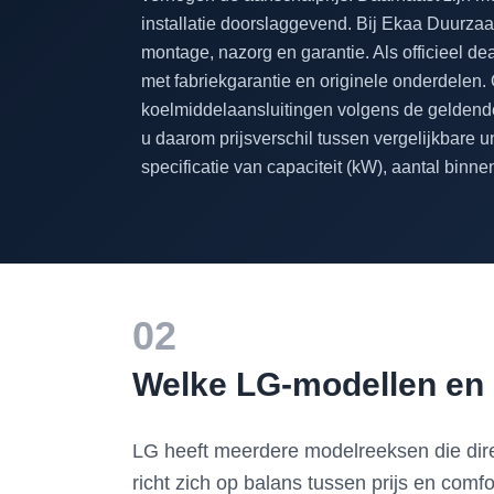
installatie doorslaggevend. Bij Ekaa Duurzaa
montage, nazorg en garantie. Als officieel d
met fabriekgarantie en originele onderdelen. 
koelmiddelaansluitingen volgens de geldende 
u daarom prijsverschil tussen vergelijkbare un
specificatie van capaciteit (kW), aantal binn
02
Welke LG-modellen en c
LG heeft meerdere modelreeksen die direc
richt zich op balans tussen prijs en comfo