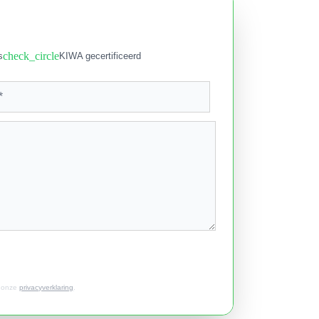
check_circle
s
KIWA gecertificeerd
t onze
privacyverklaring
.