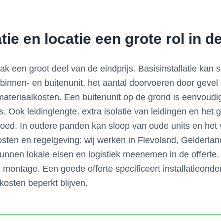
ie en locatie een grote rol in de
k een groot deel van de eindprijs. Basisinstallatie kan
innen- en buitenunit, het aantal doorvoeren door gevel 
ateriaalkosten. Een buitenunit op de grond is eenvoudig
js. Ook leidinglengte, extra isolatie van leidingen en het
loed. In oudere panden kan sloop van oude units en het v
osten en regelgeving: wij werken in Flevoland, Gelderlan
nnen lokale eisen en logistiek meenemen in de offerte. 
montage. Een goede offerte specificeert installatieonder
kosten beperkt blijven.