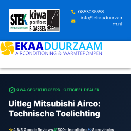
Skip
to
‪0853036558
content
info@ekaaduurzaa
m.nl
verified
KIWA GECERTIFICEERD · OFFICIEEL DEALER
Uitleg Mitsubishi Airco:
Technische Toelichting
star
engineering
location_on
4.8/5 Google Reviews
500+ installaties
8 provincies