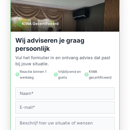
verified
KIWA Gecertificeerd
Wij adviseren je graag
persoonlijk
Vul het formulier in en ontvang advies dat past
bij jouw situatie.
Reactie binnen 1
Vrijblijvend en
KIWA
check_circle
check_circle
check_circle
werkdag
gratis
gecertificeerd