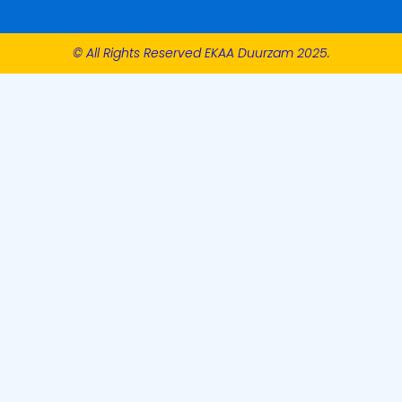
© All Rights Reserved EKAA Duurzam 2025.