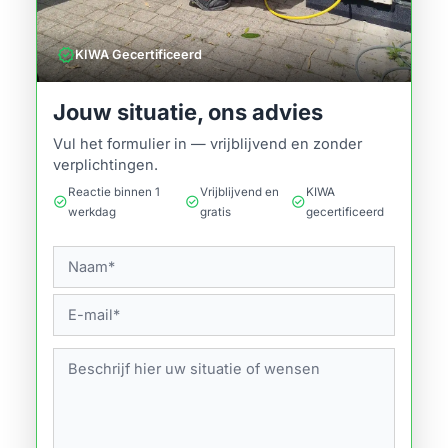
verified
KIWA Gecertificeerd
Jouw situatie, ons advies
Vul het formulier in — vrijblijvend en zonder
verplichtingen.
Reactie binnen 1
Vrijblijvend en
KIWA
check_circle
check_circle
check_circle
werkdag
gratis
gecertificeerd