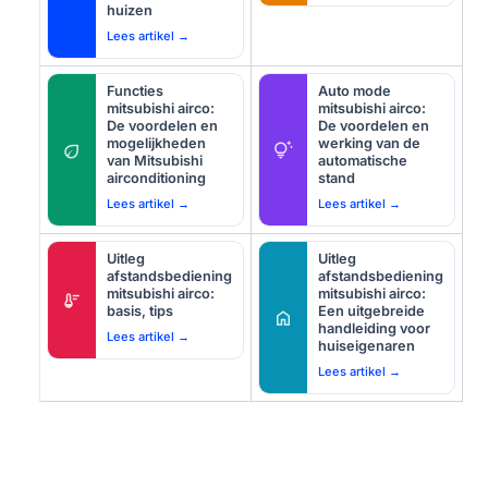
huizen
Lees artikel →
Functies
Auto mode
mitsubishi airco:
mitsubishi airco:
De voordelen en
De voordelen en
mogelijkheden
werking van de
eco
tips_and_updates
van Mitsubishi
automatische
airconditioning
stand
Lees artikel →
Lees artikel →
Uitleg
Uitleg
afstandsbediening
afstandsbediening
mitsubishi airco:
mitsubishi airco:
thermostat
basis, tips
Een uitgebreide
home
handleiding voor
Lees artikel →
huiseigenaren
Lees artikel →