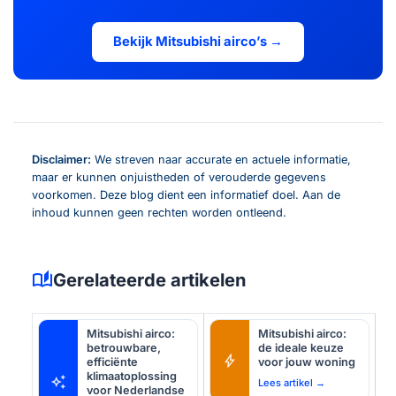
Bekijk Mitsubishi airco’s →
Disclaimer:
We streven naar accurate en actuele informatie,
maar er kunnen onjuistheden of verouderde gegevens
voorkomen. Deze blog dient een informatief doel. Aan de
inhoud kunnen geen rechten worden ontleend.
auto_stories
Gerelateerde artikelen
Mitsubishi airco:
Mitsubishi airco:
betrouwbare,
de ideale keuze
bolt
efficiënte
voor jouw woning
klimaatoplossing
auto_awesome
Lees artikel →
voor Nederlandse