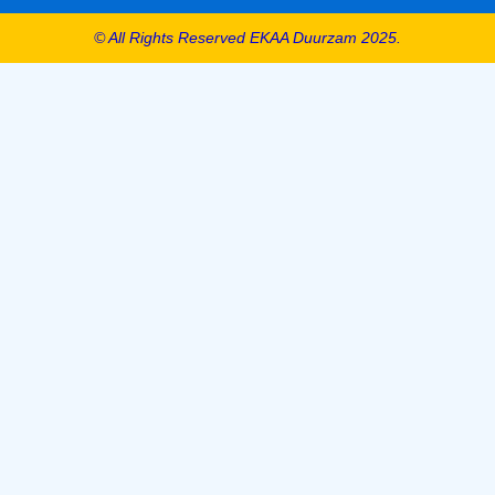
© All Rights Reserved EKAA Duurzam 2025.