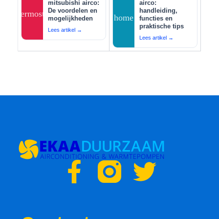
mitsubishi airco:
airco:
De voordelen en
handleiding,
thermostat
home
mogelijkheden
functies en
praktische tips
Lees artikel →
Lees artikel →
F
T
a
w
c
i