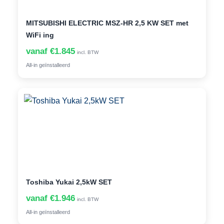
MITSUBISHI ELECTRIC MSZ-HR 2,5 KW SET met
WiFi ing
vanaf €1.845
incl. BTW
All-in geïnstalleerd
Toshiba Yukai 2,5kW SET
vanaf €1.946
incl. BTW
All-in geïnstalleerd