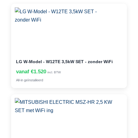
LG W-Model - W12TE 3,5kW SET - zonder WiFi
vanaf €1.520
incl. BTW
All-in geïnstalleerd