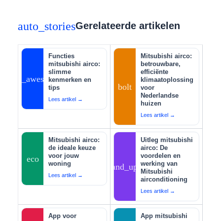
auto_stories
Gerelateerde artikelen
Functies
Mitsubishi airco:
mitsubishi airco:
betrouwbare,
slimme
efficiënte
auto_awesome
kenmerken en
klimaatoplossing
bolt
tips
voor
Nederlandse
Lees artikel →
huizen
Lees artikel →
Mitsubishi airco:
Uitleg mitsubishi
de ideale keuze
airco: De
voor jouw
voordelen en
eco
woning
werking van
tips_and_updates
Mitsubishi
Lees artikel →
airconditioning
Lees artikel →
App voor
App mitsubishi