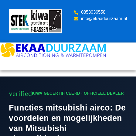
Skip
to
‪0853036558
content
info@ekaaduurzaam.nl
verified
KIWA GECERTIFICEERD · OFFICIEEL DEALER
Functies mitsubishi airco: De
voordelen en mogelijkheden
van Mitsubishi