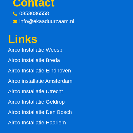
Contact
e
t
0853036558
info@ekaaduurzaam.nl
b
t
Links
o
e
Airco Installatie Weesp
o
r
Airco Installatie Breda
k
Airco Installatie Eindhoven
-
Airco installatie Amsterdam
Airco Installatie Utrecht
f
Airco Installatie Geldrop
Airco Installatie Den Bosch
Airco Installatie Haarlem