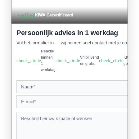
verified
KIWA Gecertificeerd
Persoonlijk advies in 1 werkdag
Vul het formulier in — wij nemen snel contact met je op.
Reactie
binnen
Vrijblijvend
KIWA
check_circle
check_circle
check_circle
1
en gratis
gecertifi
werkdag