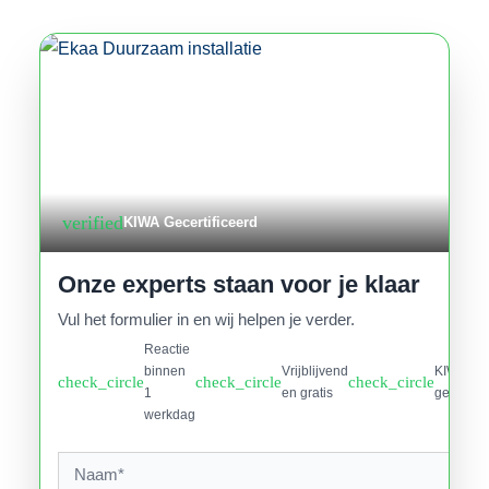
verified
KIWA Gecertificeerd
Onze experts staan voor je klaar
Vul het formulier in en wij helpen je verder.
Reactie
binnen
Vrijblijvend
KIWA
check_circle
check_circle
check_circle
1
en gratis
gecertifi
werkdag