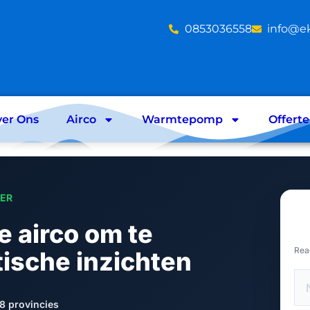
‪0853036558
info@e
er Ons
Airco
Warmtepomp
Offert
LER
e airco om te
Rea
ische inzichten
8 provincies