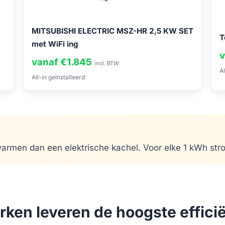
MITSUBISHI ELECTRIC MSZ-HR 2,5 KW SET
T
met WiFi ing
v
vanaf €1.845
incl. BTW
Al
All-in geïnstalleerd
rmen dan een elektrische kachel. Voor elke 1 kWh stro
ken leveren de hoogste efficië