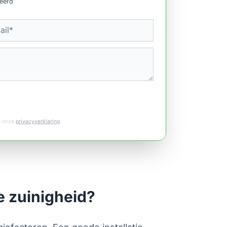
ceerd
et onze
privacyverklaring
.
e zuinigheid?