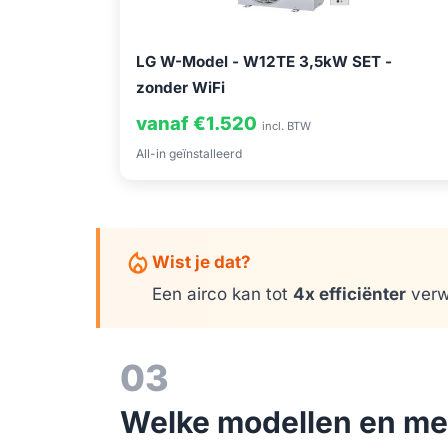
LG W-Model - W12TE 3,5kW SET -
zonder WiFi
vanaf €1.520
incl. BTW
All-in geïnstalleerd
mode_heat
Wist je dat?
Een airco kan tot
4x efficiënter
verwa
03
Welke modellen en mer