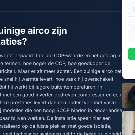
inige airco zijn
aties?
t wordt bepaald door de COP-waarde en het gedrag in
ige termen: hoe hoger de COP, hoe goedkoper de
iciteit. Maar er zit meer achter. Een zuinige airco zet
 snel hij warmte levert, hoe vaak hij overschakelt
nt hij werkt bij lagere buitentemperaturen. In
del met een goed inverter-gedreven compressor en een
ere prestaties levert dan een ouder type met vaste
ij modellen die een hoog SCOP bieden in Nederlandse
wbaar blijven werken. De installatie speelt hier een
nstalleerd op de juiste plek en met goede isolatie,
ij veel technische systemen geldt: de beste zuinigheid