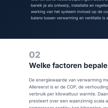
bereik je als ontwerp, installatie en rege
werking van het systeem invloed op de co
balans tussen verwarming en ventilatie is
02
Welke factoren bepale
De energiewaarde van verwarming met
Allereerst is er de COP, de verhoudin
verbruik per kilowattuur warmte. Daa
presteert over een waanzinnig scala a
compressor continu kan bijregelen, wa