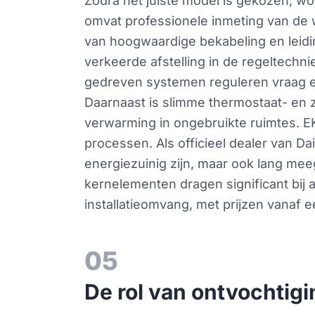
Zodra het juiste model is gekozen, wor
omvat professionele inmeting van de w
van hoogwaardige bekabeling en leiding
verkeerde afstelling in de regeltechn
gedreven systemen reguleren vraag en
Daarnaast is slimme thermostaat- en z
verwarming in ongebruikte ruimtes. E
processen. Als officieel dealer van Dai
energiezuinig zijn, maar ook lang mee
kernelementen dragen significant bij aa
installatieomvang, met prijzen vanaf ee
05
De rol van ontvochtig