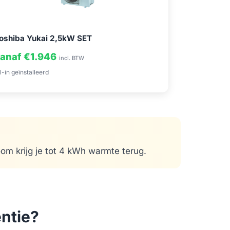
oshiba Yukai 2,5kW SET
anaf €1.946
incl. BTW
l-in geïnstalleerd
om krijg je tot 4 kWh warmte terug.
ntie?