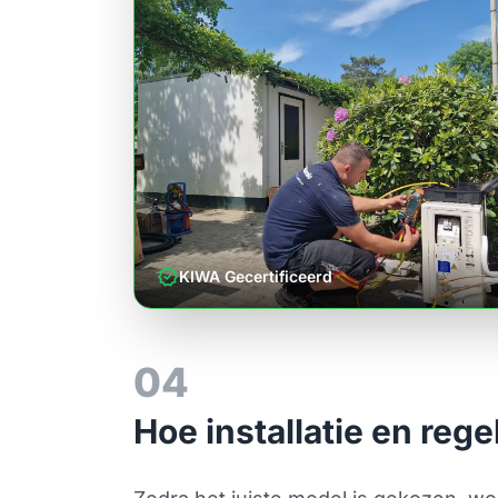
verified
KIWA Gecertificeerd
04
Hoe installatie en reg