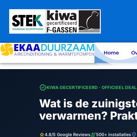
Skip
to
content
Home
Ov
verified
KIWA GECERTIFICEERD · OFFICIEEL DEA
Wat is de zuinigst
verwarmen? Prakt
star
engineering
location_on
4.8/5 Google Reviews
500+ installaties