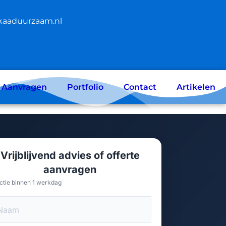
kaaduurzaam.nl
e Aanvragen
Portfolio
Contact
Artikelen
Vrijblijvend advies of offerte
aanvragen
ctie binnen 1 werkdag