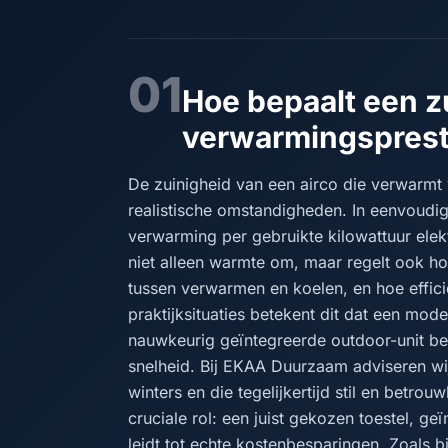
01
Hoe bepaalt een zu
verwarmingsprest
De zuinigheid van een airco die verwarm
realistische omstandigheden. In eenvoud
verwarming per gebruikte kilowattuur elektr
niet alleen warmte om, maar regelt ook hoe
tussen verwarmen en koelen, en hoe efficië
praktijksituaties betekent dit dat een mo
nauwkeurig geïntegreerde outdoor-unit bet
snelheid. Bij EKAA Duurzaam adviseren w
winters en die tegelijkertijd stil en betrou
cruciale rol: een juist gekozen toestel, geï
leidt tot echte kostenbesparingen. Zoals b