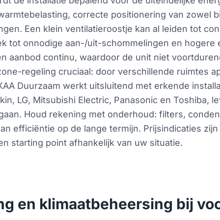
dt de installatie bepalend voor de uiteindelijke ener
armtebelasting, correcte positionering van zowel bi
en. Een klein ventilatieroostje kan al leiden tot cond
iek tot onnodige aan-/uit-schommelingen en hogere en
 aanbod continu, waardoor de unit niet voortdurend
one-regeling cruciaal: door verschillende ruimtes ap
KAA Duurzaam werkt uitsluitend met erkende install
kin, LG, Mitsubishi Electric, Panasonic en Toshiba, l
gaan. Houd rekening met onderhoud: filters, condenso
n efficiëntie op de lange termijn. Prijsindicaties zij
n starting point afhankelijk van uw situatie.
ing en klimaatbeheersing bij v