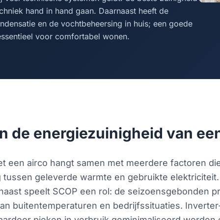
ltechniek hand in hand gaan. Daarnaast heeft de
ndensatie en de vochtbeheersing in huis; een goede
 essentieel voor comfortabel wonen.
n de energiezuinigheid van een
 een airco hangt samen met meerdere factoren die 
g tussen geleverde warmte en gebruikte elektricite
rnaast speelt SCOP een rol: de seizoensgebonden pr
an buitentemperaturen en bedrijfssituaties. Inverter
ardoor pieken in verbruik geminimaliseerd worden en 