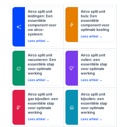
Airco split unit
Airco split unit
leidingen: Een
buis: Een
essentiële
essentiële
bolt
component voor
component voor
auto_awesome
uw airco-
optimale koeling
systeem
Lees artikel →
Lees artikel →
Airco split unit
Airco split unit
vacumeren: Een
vullen: een
essentiële stap
essentiële stap
eco
tips_and_updates
voor optimale
voor optimale
werking
werking
Lees artikel →
Lees artikel →
Airco split unit
Airco split unit
gas bijvullen: een
bijvullen: een
essentiële stap
essentiële stap
thermostat
home
voor optimale
voor optimale
werking
werking
Lees artikel →
Lees artikel →