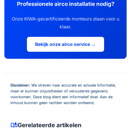
Professionele airco installatie nodig?
Onze KIWA-gecertificeerde monteurs staan voor u
klaar.
Bekijk onze airco service →
Disclaimer:
We streven naar accurate en actuele informatie,
maar er kunnen onjuistheden of verouderde gegevens
voorkomen. Deze blog dient een informatief doel. Aan de
inhoud kunnen geen rechten worden ontleend.
auto_stories
Gerelateerde artikelen