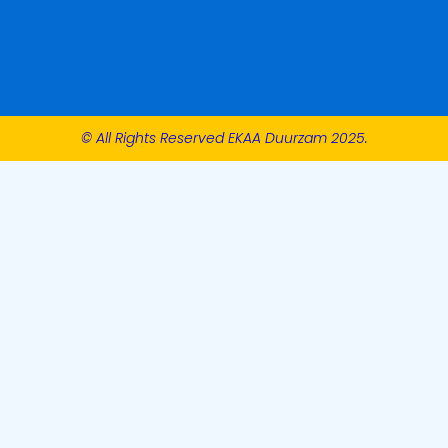
© All Rights Reserved EKAA Duurzam 2025.