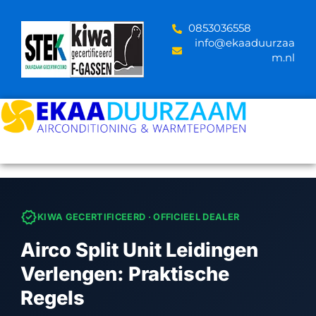
Skip
to
‪0853036558
content
info@ekaaduurzaa
m.nl
verified
KIWA GECERTIFICEERD · OFFICIEEL DEALER
Airco Split Unit Leidingen
Verlengen: Praktische
Regels