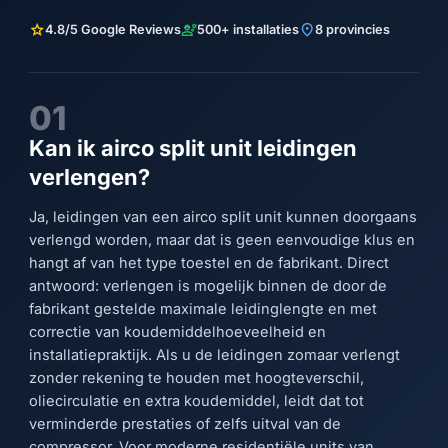
star
engineering
location_on
4.8/5 Google Reviews
500+ installaties
8 provincies
01
Kan ik airco split unit leidingen
verlengen?
Ja, leidingen van een airco split unit kunnen doorgaans
verlengd worden, maar dat is geen eenvoudige klus en
hangt af van het type toestel en de fabrikant. Direct
antwoord: verlengen is mogelijk binnen de door de
fabrikant gestelde maximale leidinglengte en met
correctie van koudemiddelhoeveelheid en
installatiepraktijk. Als u de leidingen zomaar verlengt
zonder rekening te houden met hoogteverschil,
oliecirculatie en extra koudemiddel, leidt dat tot
verminderde prestaties of zelfs uitval van de
compressor. Voor moderne residentiële units van