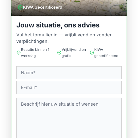
verified
KIWA Gecertificeerd
Jouw situatie, ons advies
Vul het formulier in — vrijblijvend en zonder
verplichtingen.
Reactie binnen 1
Vrijblijvend en
KIWA
check_circle
check_circle
check_circle
werkdag
gratis
gecertificeerd