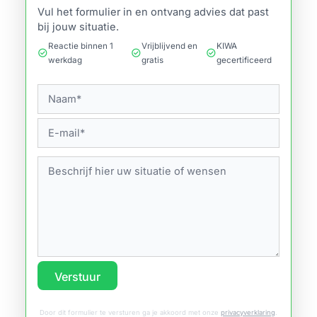
Vul het formulier in en ontvang advies dat past
bij jouw situatie.
Reactie binnen 1
Vrijblijvend en
KIWA
check_circle
check_circle
check_circle
werkdag
gratis
gecertificeerd
Verstuur
Door dit formulier te versturen ga je akkoord met onze
privacyverklaring
.