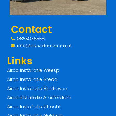
o
e
o
r
Contact
k
0853036558
-
info@ekaaduurzaam.nl
f
Links
Airco Installatie Weesp
Airco Installatie Breda
Airco Installatie Eindhoven
Airco installatie Amsterdam
Airco Installatie Utrecht
Airco Installatie Geldrop